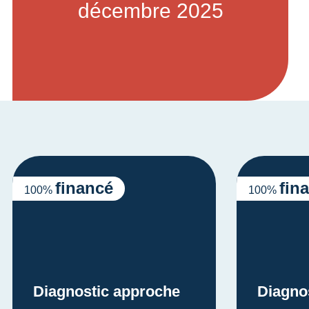
décembre 2025
financé
fin
100%
100%
Diagnostic approche
Diagno