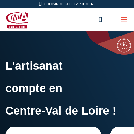
Aller en haut de page
CHOISIR MON DÉPARTEMENT
RECHERC
Men
CMA Centre-Val de Loire
L'artisanat
compte en
Centre-Val de Loire !