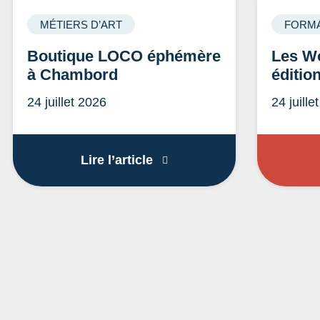
MÉTIERS D’ART
FORMA
Boutique LOCO éphémère
Les Wo
à Chambord
éditio
24 juillet 2026
24 juille
Boutique LOCO éphémère 
Lire l’article