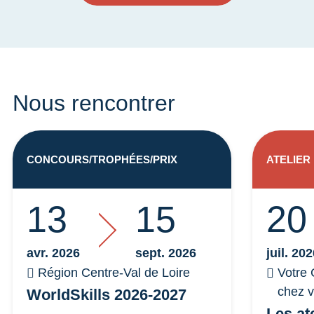
Nous rencontrer
CONCOURS/TROPHÉES/PRIX
ATELIER
13
15
20
avr. 2026
sept. 2026
juil. 20
Région Centre-Val de Loire
Votre 
chez 
WorldSkills 2026-2027
Les at