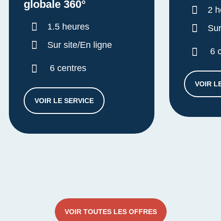
globale 360°
Dur
2 h
Durée :
1.5 heures
Sur
Sur site/En ligne
6 
6 centres
VOIR L
VOIR LE SERVICE
DIAGNOSTIC APPROCHE GLOBALE 360°
VOIR TOUTES LES OFFRES