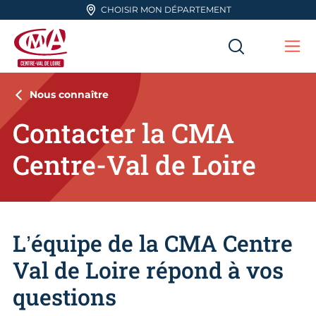
Aller en haut de page
CHOISIR MON DÉPARTEMENT
RECHERC
Me
CMA Centre-Val de Loire
Nous connaître
Contacter la CMA
Centre-Val de Loire
L’équipe de la CMA Centre
Val de Loire répond à vos
questions