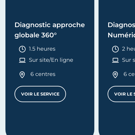
Diagnostic approche
Diagnos
globale 360°
Numéri
Durée :
Duré
1.5 heures
2 he
Sur site/En ligne
Sur 
6 centres
6 ce
VOIR LE SERVICE
VOIR LE 
DIAGNOSTIC APPROCHE GLOBALE 360°
ANAGEMENT DES COLLABORATEURS D’UNE ENTREPRISE ARTIS
TION ADMINISTRATIVE AVEC LES OUTILS BUREAUTIQUE/NUM