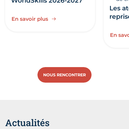
WorldSkills 2026-2027
Les at
repris
En savoir plus
En savo
NOUS RENCONTRER
Actualités