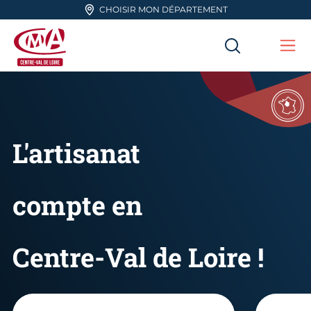
Aller en haut de page
CHOISIR MON DÉPARTEMENT
RECHERC
Me
CMA Centre-Val de Loire
L'artisanat
compte en
Centre-Val de Loire !