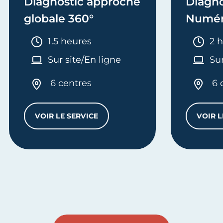
Diagnostic approche
Diagno
globale 360°
Numér
Durée :
Dur
1.5 heures
2 
Sur site/En ligne
Sur
6 centres
6 
VOIR LE SERVICE
VOIR L
DIAGNOSTIC APPROCHE GLOBALE 360°