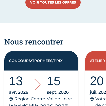
VOIR TOUTES LES OFFRES
Nous rencontrer
CONCOURS/TROPHÉES/PRIX
ATELIER
13
15
20
avr. 2026
sept. 2026
juil. 20
Région Centre-Val de Loire
Votr
de c