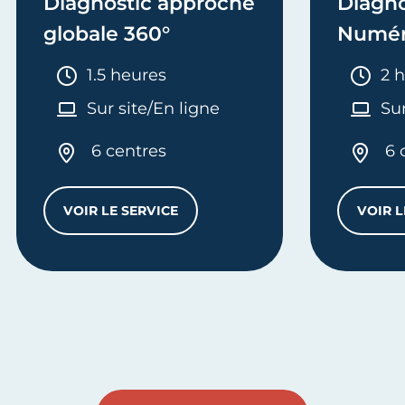
Diagnostic approche
Diagno
globale 360°
Numér
Durée :
Dur
1.5 heures
2 
Sur site/En ligne
Sur
6 centres
6 
VOIR LE SERVICE
VOIR L
DIAGNOSTIC APPROCHE GLOBALE 360°