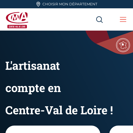
Aller en haut de page
CHOISIR MON DÉPARTEMENT
RECHERC
Me
CMA Centre-Val de Loire
L'artisanat
compte en
Centre-Val de Loire !