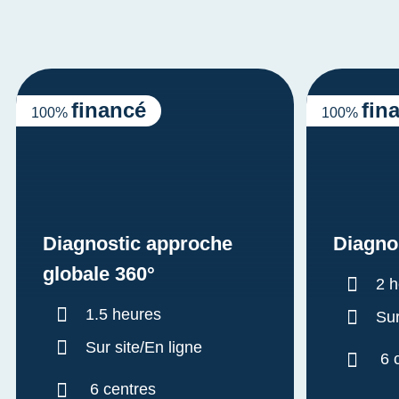
financé
fin
100%
100%
Diagnostic approche
Diagno
globale 360°
Dur
2 
Durée :
1.5 heures
Sur
Sur site/En ligne
6 
6 centres