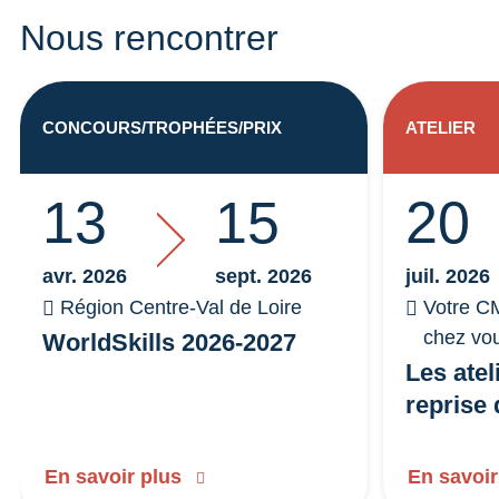
Nous rencontrer
CONCOURS/TROPHÉES/PRIX
ATELIER
13
15
20
avr. 2026
sept. 2026
juil. 2026
Région Centre-Val de Loire
Votre CM
chez vo
WorldSkills 2026-2027
Les atel
reprise 
En savoir plus
En savoir