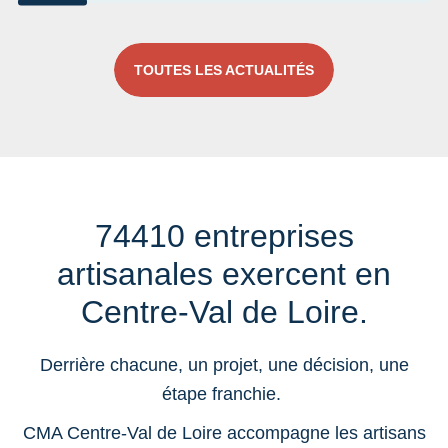
Aller au slide 1
Aller au slide 2
Aller au slide 3
Aller au slide 4
Aller au slide 5
Aller a
TOUTES LES ACTUALITÉS
74410 entreprises
artisanales exercent en
Centre-Val de Loire.
Derrière chacune, un projet, une décision, une
étape franchie.
CMA Centre-Val de Loire accompagne les artisans