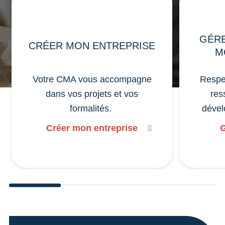
GÉRE
CRÉER MON ENTREPRISE
M
Votre CMA vous accompagne
Respec
dans vos projets et vos
res
formalités.
dével
Créer mon entreprise
G
undefined 1
undefined 2
undefined 3
undefine