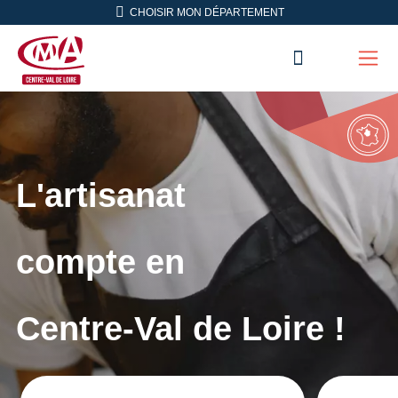
Aller en haut de page
CHOISIR MON DÉPARTEMENT
RECHERC
Men
CMA Centre-Val de Loire
L'artisanat
compte en
Centre-Val de Loire !