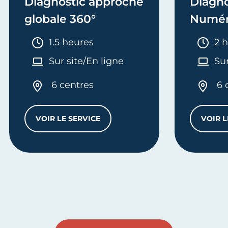
Diagnostic approche
Diagno
globale 360°
Numér
Durée :
Dur
1.5 heures
2 
Sur site/En ligne
Sur
6 centres
6 
VOIR LE SERVICE
VOIR L
DIAGNOSTIC APPROCHE GLOBALE 360°