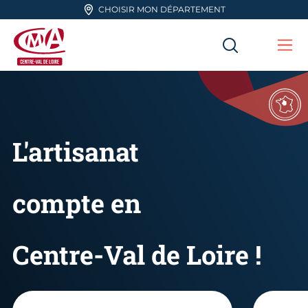
Aller en haut de page
CHOISIR MON DÉPARTEMENT
RECHERC
Me
CMA Centre-Val de Loire
L'artisanat
compte en
Centre-Val de Loire !