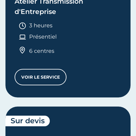
Atelier Transmission
d'Entreprise
Durée :
3 heures
Présentiel
6 centres
VOIR LE SERVICE
ATELIER TRANSMISSION D'ENTREPRISE
Sur devis