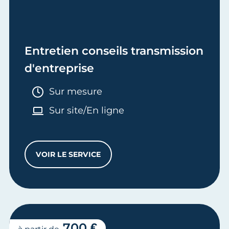
Entretien conseils transmission
d'entreprise
Durée :
Sur mesure
Sur site/En ligne
VOIR LE SERVICE
ENTRETIEN CONSEILS TRANSMISSION D'E
700 €