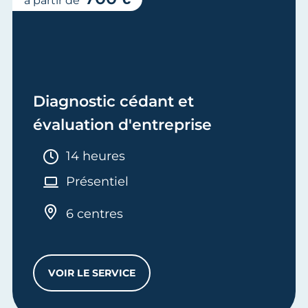
à partir de
Diagnostic cédant et
évaluation d'entreprise
Durée :
14 heures
Présentiel
6 centres
VOIR LE SERVICE
DIAGNOSTIC CÉDANT ET ÉVALUATION D'E