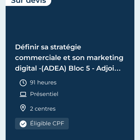
Sur devis
Définir sa stratégie
commerciale et son marketing
digital -(ADEA) Bloc 5 - Adjoint
de Dirigeant d'Entreprise
Durée :
91 heures
Artisanale
Présentiel
2 centres
Éligible CPF