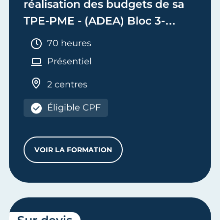
réalisation des budgets de sa
TPE-PME - (ADEA) Bloc 3-
Adjoint de Dirigeant
Durée :
70 heures
d'Entreprise Artisanale
Présentiel
2 centres
Éligible CPF
VOIR LA FORMATION
ASSURER LA RENTABILITÉ ET LA RÉALIS