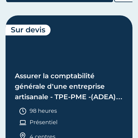
Sur devis
Assurer la comptabilité
générale d’une entreprise
artisanale - TPE-PME -(ADEA)
Bloc 2 - Adjoint de Dirigeant
Durée :
98 heures
d'Entreprise Artisanale
Présentiel
4 centres