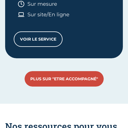
Durée :
Sur mesure
Sur site/En ligne
VOIR LE SERVICE
ENTRETIEN CONSEILS TRANSMISSION D'E
PLUS SUR "ETRE ACCOMPAGNÉ"
Nos ressources pour vous