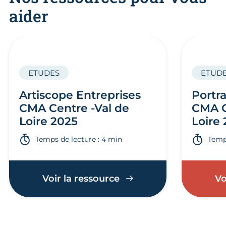
aider
ETUDES
ETUD
Artiscope Entreprises
Portra
CMA Centre -Val de
CMA C
Loire 2025
Loire
Temps de lecture : 4 min
Temps
Voir la ressource
Vo