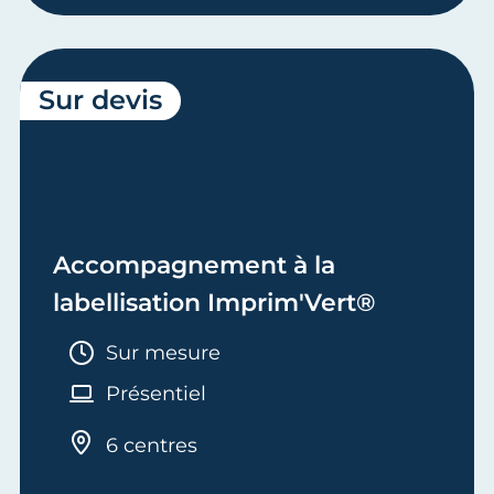
Sur devis
Accompagnement à la
labellisation Imprim'Vert®
Durée :
Sur mesure
Présentiel
6 centres