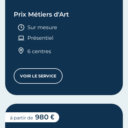
Prix Métiers d'Art
Durée :
Sur mesure
Présentiel
6 centres
VOIR LE SERVICE
PRIX MÉTIERS D'ART
980 €
à partir de