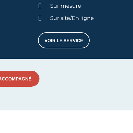
Durée :
Sur mesure
Sur site/En ligne
VOIR LE SERVICE
ENTRETIEN CONSEILS TRANSM
 ACCOMPAGNÉ"