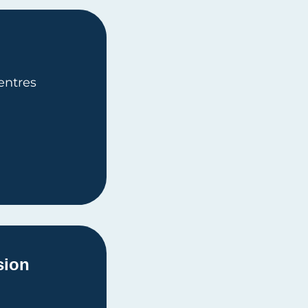
entres
sion