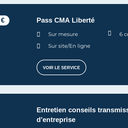
 €
Pass CMA Liberté
Durée :
Sur mesure
6 c
Sur site/En ligne
VOIR LE SERVICE
PASS CMA LIBERTÉ
Entretien conseils transmis
d'entreprise