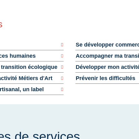
s
Se développer commerc
rces humaines
Accompagner ma transi
ransition écologique
Développer mon activité
tivité Métiers d'Art
Prévenir les difficultés
rtisanal, un label
es de services