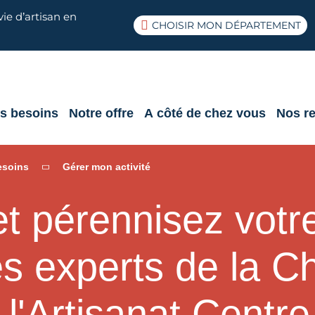
ie d’artisan en
CHOISIR MON DÉPARTEMENT
s besoins
Notre offre
A côté de chez vous
Nos r
esoins
Gérer mon activité
 pérennisez votre
les experts de la 
 l'Artisanat Centre