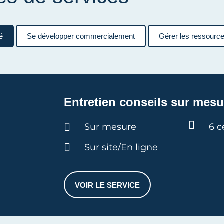
é
Se développer commercialement
Gérer les ressourc
Entretien conseils sur mesu
Durée :
Sur mesure
6 c
Sur site/En ligne
VOIR LE SERVICE
ENTRETIEN CONSEILS SUR ME