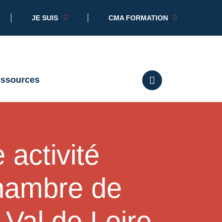
JE SUIS
CMA FORMATION
essources
RECHERCHER
 activité
Chambre de
-Val de Loire