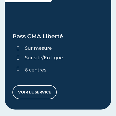
Pass CMA Liberté
Durée :
Sur mesure
Sur site/En ligne
6 centres
VOIR LE SERVICE
PASS CMA LIBERTÉ