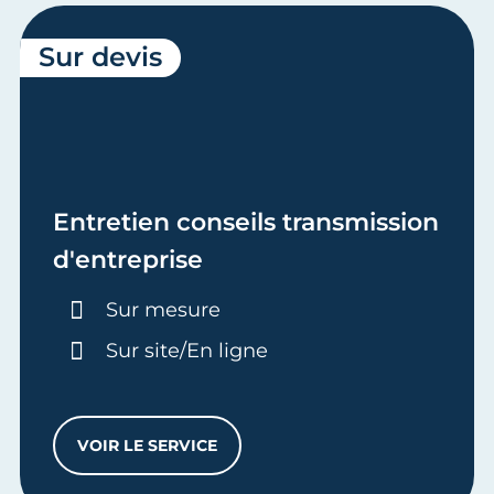
Sur devis
Entretien conseils transmission
d'entreprise
Durée :
Sur mesure
Sur site/En ligne
VOIR LE SERVICE
ENTRETIEN CONSEILS TRANSMISSION D'E