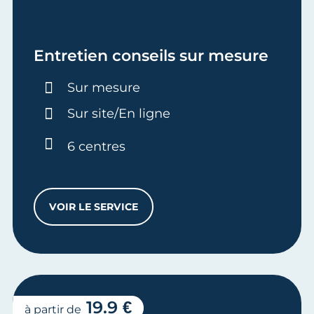
Entretien conseils sur mesure
Durée :
Sur mesure
Sur site/En ligne
6 centres
VOIR LE SERVICE
ENTRETIEN CONSEILS SUR MESURE
19.9 €
à partir de